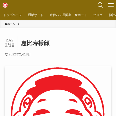
トップページ
通販サイト
米粉パン屋開業・サポート
ブログ
神社
ホーム
2022
恵比寿様顔
2/18
2022年2月18日