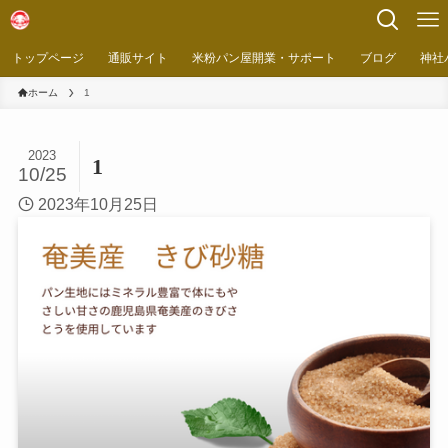
トップページ
通販サイト
米粉パン屋開業・サポート
ブログ
神社
ホーム
1
2023
1
10/25
2023年10月25日