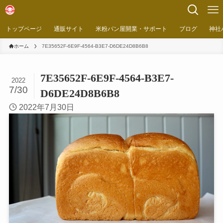
トップページ
通販サイト
米粉パン屋開業・サポート
ブログ
神社
ホーム
7E35652F-6E9F-4564-B3E7-D6DE24D8B6B8
7E35652F-6E9F-4564-B3E7-
2022
7/30
D6DE24D8B6B8
2022年7月30日