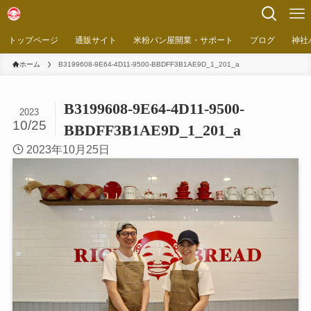
トップページ
通販サイト
米粉パン屋開業・サポート
ブログ
神社
ホーム
B3199608-9E64-4D11-9500-BBDFF3B1AE9D_1_201_a
B3199608-9E64-4D11-9500-
2023
10/25
BBDFF3B1AE9D_1_201_a
2023年10月25日