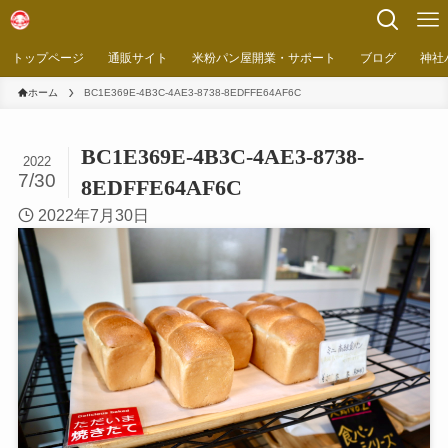
トップページ
通販サイト
米粉パン屋開業・サポート
ブログ
神社
ホーム
BC1E369E-4B3C-4AE3-8738-8EDFFE64AF6C
BC1E369E-4B3C-4AE3-8738-
2022
7/30
8EDFFE64AF6C
2022年7月30日