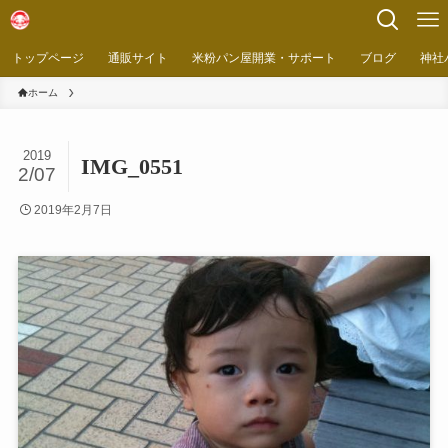
トップページ
通販サイト
米粉パン屋開業・サポート
ブログ
神社
ホーム
2019
IMG_0551
2/07
2019年2月7日