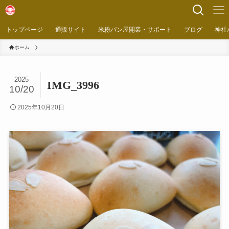
トップページ
通販サイト
米粉パン屋開業・サポート
ブログ
神社
ホーム
2025
IMG_3996
10/20
2025年10月20日