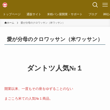
トップページ
通販サイト
米粉パン屋開業・サポート
ブログ
神社
ホーム
愛が分母のクロワッサン（米ワッサン）
愛が分母のクロワッサン（米ワッサン）
ダントツ人気№１
開業以来、一度もその座をゆずることのない
まごころ米ての人気№１商品。