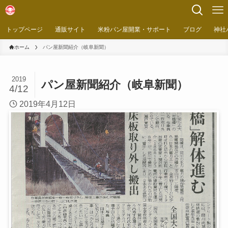
トップページ
通販サイト
米粉パン屋開業・サポート
ブログ
神社
ホーム
パン屋新聞紹介（岐阜新聞）
2019
パン屋新聞紹介（岐阜新聞）
4/12
2019年4月12日