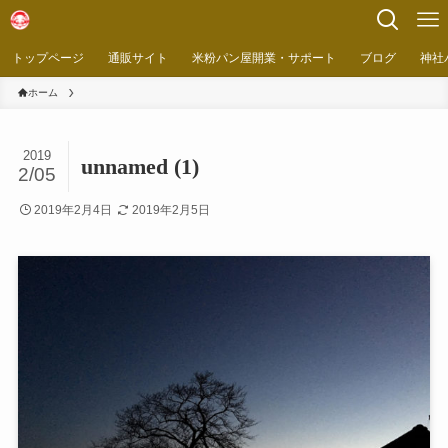
トップページ
通販サイト
米粉パン屋開業・サポート
ブログ
神社
ホーム
2019
unnamed (1)
2/05
2019年2月4日
2019年2月5日